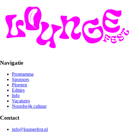
Navigatie
Programma
Sponsors
Ploegen
Edities
Info
Vacatures
Noordwijk cultuur
Contact
info@loungefest.nl